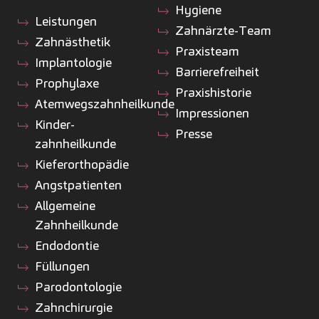
Hygiene
Leistungen
Zahnärzte-Team
Zahnästhetik
Praxisteam
Implantologie
Barrierefreiheit
Prophylaxe
Praxishistorie
Atemwegszahnheilkunde
Impressionen
Kinder­
Presse
zahnheilkunde
Kiefer­orthopädie
Angstpatienten
Allgemeine
Zahnheilkunde
Endodontie
Füllungen
Parodontologie
Zahnchirurgie