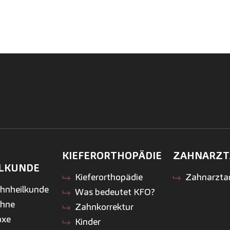
KIEFER­ORTHOPÄDIE
ZAHNARZT
LKUNDE
Kiefer­orthopädie
Zahnarzta
ahnheilkunde
Was bedeutet KFO?
ähne
Zahnkorrektur
axe
Kinder