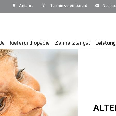
Anfahrt
Termin
vereinbaren!
Nachric
de
Kiefer­orthopädie
Zahnarztangst
Leistun
ALTE