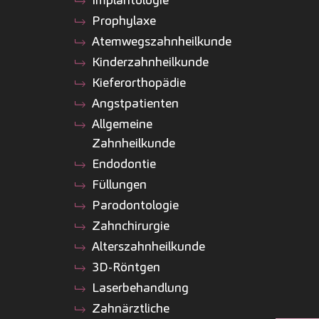
Prophylaxe
Atemwegszahnheilkunde
Kinder­zahnheilkunde
Kiefer­orthopädie
Angstpatienten
Allgemeine
Zahnheilkunde
Endodontie
Füllungen
Parodontologie
Zahnchirurgie
Alterszahnheilkunde
3D-Röntgen
Laserbehandlung
Zahnärztliche