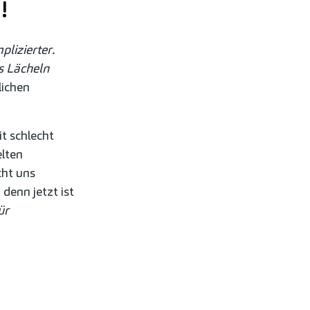
!
plizierter.
s L
ä
cheln
lichen
it schlecht
lten
cht uns
denn jetzt ist
ür