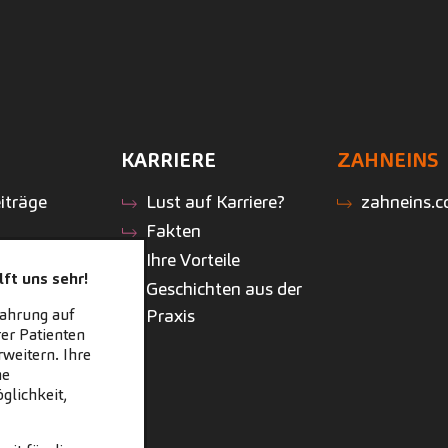
KARRIERE
ZAHNEINS
iträge
Lust auf Karriere?
zahneins.
Fakten
Ihre Vorteile
ft uns sehr!
Geschichten aus der
Praxis
fahrung auf
er Patienten
weitern. Ihre
ne
glichkeit,