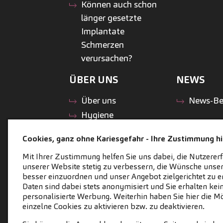
Können auch schon
länger gesetzte
Implantate
Schmerzen
verursachen?
ÜBER UNS
NEWS
Über uns
News-Be
Hygiene
Zahnärzte-Team
Cookies, ganz ohne Kariesgefahr - Ihre Zustimmung hil
Praxisteam
Mit Ihrer Zustimmung helfen Sie uns dabei, die Nutzerer
Barrierefreiheit
unserer Website stetig zu verbessern, die Wünsche unser
Praxishistorie
besser einzuordnen und unser Angebot zielgerichtet zu er
Impressionen
Daten sind dabei stets anonymisiert und Sie erhalten kei
personalisierte Werbung. Weiterhin haben Sie hier die Mö
Presse
einzelne Cookies zu aktivieren bzw. zu deaktivieren.