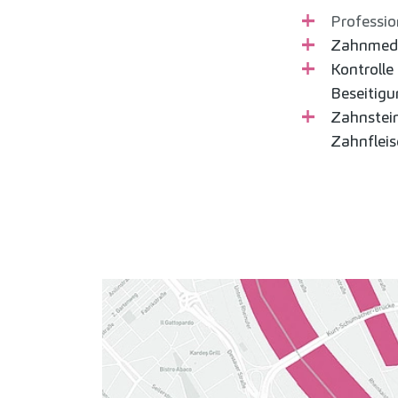
Professio
Zahnmedi
Kontrolle
Beseitigu
Zahnstein
Zahnflei