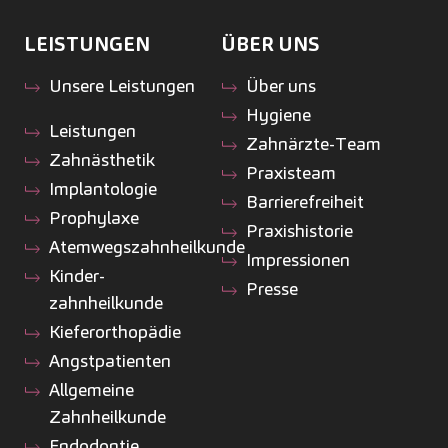
LEISTUNGEN
ÜBER UNS
Unsere Leistungen
Über uns
Hygiene
Leistungen
Zahnärzte-Team
Zahnästhetik
Praxisteam
Implantologie
Barrierefreiheit
Prophylaxe
Praxishistorie
Atemwegszahnheilkunde
Impressionen
Kinder­
Presse
zahnheilkunde
Kiefer­orthopädie
Angstpatienten
Allgemeine
Zahnheilkunde
Endodontie