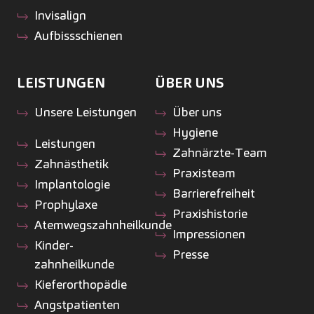
Invisalign
Aufbissschienen
LEISTUNGEN
ÜBER UNS
Unsere Leistungen
Über uns
Hygiene
Leistungen
Zahnärzte-Team
Zahnästhetik
Praxisteam
Implantologie
Barrierefreiheit
Prophylaxe
Praxishistorie
Atemwegszahnheilkunde
Impressionen
Kinder­
Presse
zahnheilkunde
Kiefer­orthopädie
Angstpatienten