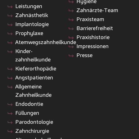
Hygiene
Leistungen
Zahnärzte-Team
Zahnästhetik
Praxisteam
Implantologie
Barrierefreiheit
Prophylaxe
Praxishistorie
Atemwegszahnheilkunde
Impressionen
Kinder­
Presse
zahnheilkunde
Kiefer­orthopädie
Angstpatienten
Allgemeine
Zahnheilkunde
Endodontie
Füllungen
Parodontologie
Zahnchirurgie