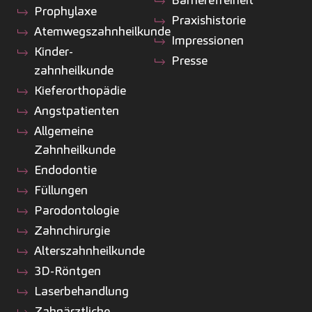
Prophylaxe
Praxishistorie
Atemwegszahnheilkunde
Impressionen
Kinder­
Presse
zahnheilkunde
Kiefer­orthopädie
Angstpatienten
Allgemeine
Zahnheilkunde
Endodontie
Füllungen
Parodontologie
Zahnchirurgie
Alterszahnheilkunde
3D-Röntgen
Laserbehandlung
Zahnärztliche