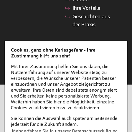
Ihre Vorteile
Geschichten aus
der Praxis
ZAHNEINS
Cookies, ganz ohne Kariesgefahr - Ihre
Zustimmung hilft uns sehr!
zahneins.com
Mit Ihrer Zustimmung helfen Sie uns dabei, die
Nutzererfahrung auf unserer Website stetig zu
verbessern, die Wünsche unserer Patienten besser
einzuordnen und unser Angebot zielgerichtet zu
erweitern. Ihre Daten sind dabei stets anonymisiert
STARTSEITE
KONTAKT
und Sie erhalten keine personalisierte Werbung.
Weiterhin haben Sie hier die Möglichkeit, einzelne
COOKIE-EINSTELLUNGEN
IMPRESSUM
Cookies zu aktivieren bzw. zu deaktivieren.
Sie können die Auswahl auch später am Seitenende
DATENSCHUTZ
jederzeit für die Zukunft ändern.
Mehr erfahren Sie in unserer Datenschutzerklärung.