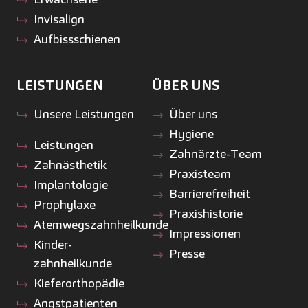
Invisalign
Aufbissschienen
LEISTUNGEN
ÜBER UNS
Unsere Leistungen
Über uns
Hygiene
Leistungen
Zahnärzte-Team
Zahnästhetik
Praxisteam
Implantologie
Barrierefreiheit
Prophylaxe
Praxishistorie
Atemwegszahnheilkunde
Impressionen
Kinder­
Presse
zahnheilkunde
Kiefer­orthopädie
Angstpatienten