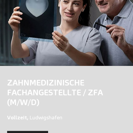
ZAHNMEDIZINISCHE
FACHANGESTELLTE / ZFA
(M/W/D)
Vollzeit,
Ludwigshafen