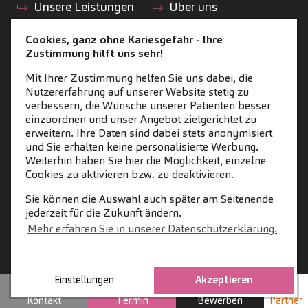
Unsere Leistungen
Über uns
Hygiene
Leistungen
Cookies, ganz ohne Kariesgefahr - Ihre
Zahnärzte-Team
Zustimmung hilft uns sehr!
Zahnästhetik
Praxisteam
Implantologie
Mit Ihrer Zustimmung helfen Sie uns dabei, die
Barrierefreiheit
Nutzererfahrung auf unserer Website stetig zu
Prophylaxe
Praxishistorie
verbessern, die Wünsche unserer Patienten besser
Atemwegszahnheilkunde
einzuordnen und unser Angebot zielgerichtet zu
Impressionen
erweitern. Ihre Daten sind dabei stets anonymisiert
Kinder­
Presse
und Sie erhalten keine personalisierte Werbung.
zahnheilkunde
Weiterhin haben Sie hier die Möglichkeit, einzelne
Cookies zu aktivieren bzw. zu deaktivieren.
Kiefer­orthopädie
Angstpatienten
Sie können die Auswahl auch später am Seitenende
jederzeit für die Zukunft ändern.
Allgemeine
Mehr erfahren Sie in unserer Datenschutzerklärung.
Zahnheilkunde
Endodontie
Füllungen
Einstellungen
Akzeptieren
Parodontologie
Kontakt
Termin
Bewerben
Partner