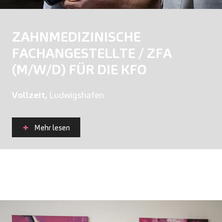
ZAHNMEDIZINISCHE
FACHANGESTELLTE / ZFA
(M/W/D) FÜR DIE KFO
Vollzeit,
Ludwigshafen
Mehr lesen