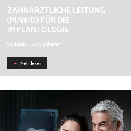
ZAHNÄRZTLICHE LEITUNG
(M/W/D) FÜR DIE
IMPLANTOLOGIE
Vollzeit,
Ludwigshafen
Mehr lesen