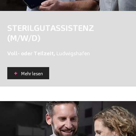
STERILGUTASSISTENZ
(M/W/D)
Voll- oder Teilzeit,
Ludwigshafen
Mehr lesen