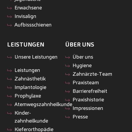
Erwachsene
Invisalign
Aufbissschienen
LEISTUNGEN
ÜBER UNS
Unsere Leistungen
Über uns
Hygiene
Leistungen
Zahnärzte-Team
Zahnästhetik
Praxisteam
Implantologie
Barrierefreiheit
Prophylaxe
Praxishistorie
Atemwegszahnheilkunde
Impressionen
Kinder­
Presse
zahnheilkunde
Kiefer­orthopädie