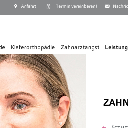
Anfahrt
Termin
vereinbaren!
Nachric
de
Kiefer­orthopädie
Zahnarztangst
Leistun
ZAHN
ÄSTHE