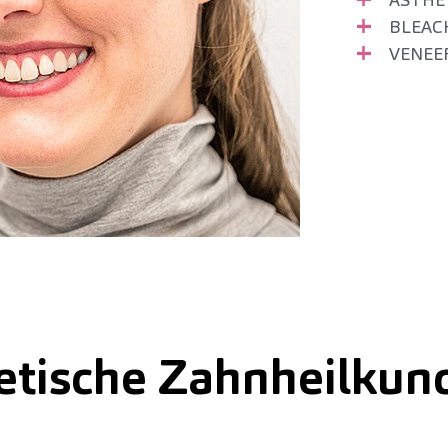
BLEAC
VENEER
etische Zahnheilku