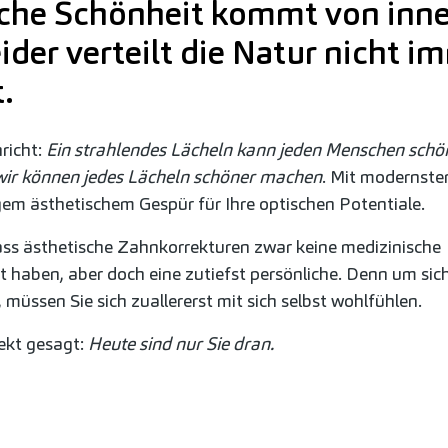
iche Schönheit kommt von inne
ider verteilt die Natur nicht i
.
richt:
Ein strahlendes L
ä
cheln kann jeden Menschen sch
ö
ir k
ö
nnen jedes L
ä
cheln sch
ö
ner machen
. Mit modernste
gem ästhetischem Gespür für Ihre optischen Potentiale.
ass ästhetische Zahnkorrekturen zwar keine medizinische
 haben, aber doch eine zutiefst persönliche. Denn um sic
müssen Sie sich zuallererst mit sich selbst wohlfühlen.
ekt gesagt:
Heute sind nur Sie dran.