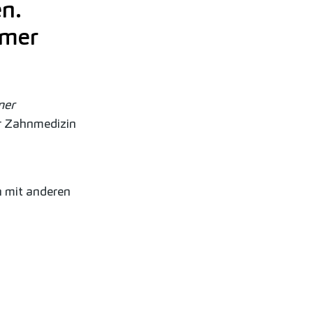
n.
mmer
ner
r Zahnmedizin
h mit anderen