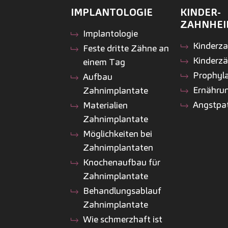
IMPLANTOLOGIE
KINDER­
ZAHNHEI
Implantologie
Kinder­z
Feste dritte Zähne an
Kinderz
einem Tag
Prophyl
Aufbau
Ernähru
Zahnimplantate
Angstpa
Materialien
Zahnimplantate
Möglichkeiten bei
Zahnimplantaten
Knochenaufbau für
Zahnimplantate
Behandlungsablauf
Zahnimplantate
Wie schmerzhaft ist