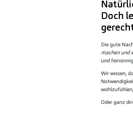
Natürl
Doch le
gerecht
Die gute Nach
machen
und w
und feinsinni
Wir wissen, d
Notwendigkeit
wohlzufühlen, 
Oder ganz dir