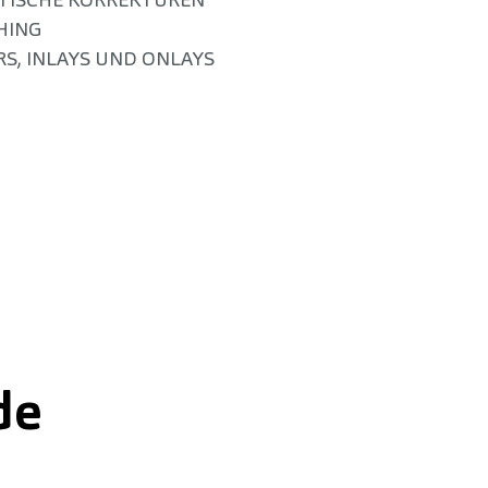
HING
S, INLAYS UND ONLAYS
nde