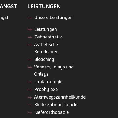
ANGST
LEISTUNGEN
ngst
Unsere Leistungen
Leistungen
Zahnästhetik
Ästhetische
Korrekturen
Bleaching
Veneers, Inlays und
Onlays
Implantologie
Prophylaxe
Atemwegszahnheilkunde
Kinder­zahnheilkunde
Kiefer­orthopädie