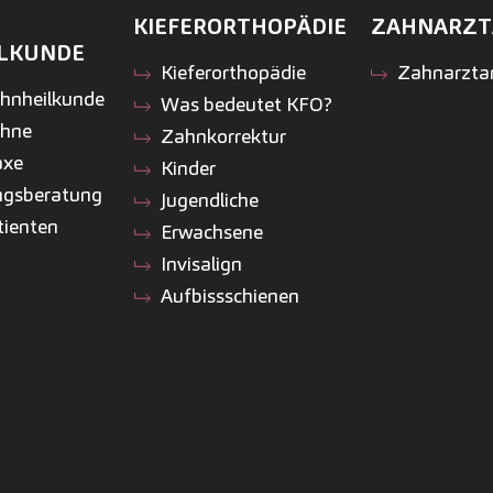
KIEFER­ORTHOPÄDIE
ZAHNARZT
LKUNDE
Kiefer­orthopädie
Zahnarzta
ahnheilkunde
Was bedeutet KFO?
ähne
Zahnkorrektur
axe
Kinder
ngsberatung
Jugendliche
tienten
Erwachsene
Invisalign
Aufbissschienen