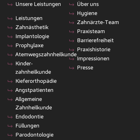
Unsere Leistungen
Über uns
Hygiene
Leistungen
Zahnärzte-Team
Zahnästhetik
Praxisteam
Implantologie
Barrierefreiheit
Prophylaxe
Praxishistorie
Atemwegszahnheilkunde
Impressionen
Kinder­
Presse
zahnheilkunde
Kiefer­orthopädie
Angstpatienten
Allgemeine
Zahnheilkunde
Endodontie
Füllungen
Parodontologie