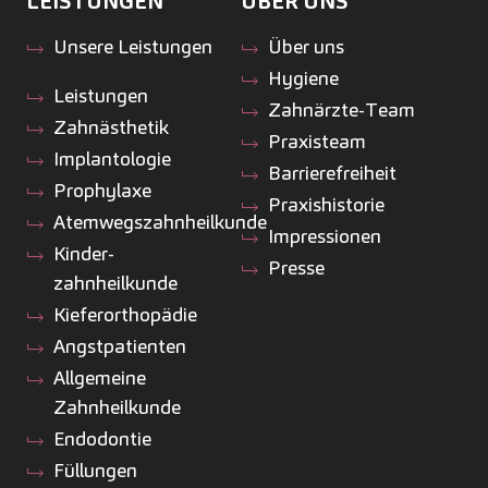
LEISTUNGEN
ÜBER UNS
Unsere Leistungen
Über uns
Hygiene
Leistungen
Zahnärzte-Team
Zahnästhetik
Praxisteam
Implantologie
Barrierefreiheit
Prophylaxe
Praxishistorie
Atemwegszahnheilkunde
Impressionen
Kinder­
Presse
zahnheilkunde
Kiefer­orthopädie
Angstpatienten
Allgemeine
Zahnheilkunde
Endodontie
Füllungen