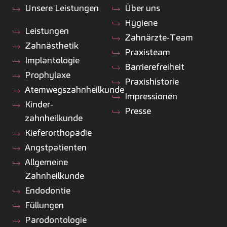
Unsere Leistungen
Über uns
Hygiene
Leistungen
Zahnärzte-Team
Zahnästhetik
Praxisteam
Implantologie
Barrierefreiheit
Prophylaxe
Praxishistorie
Atemwegszahnheilkunde
Impressionen
Kinder­
Presse
zahnheilkunde
Kiefer­orthopädie
Angstpatienten
Allgemeine
Zahnheilkunde
Endodontie
Füllungen
Parodontologie