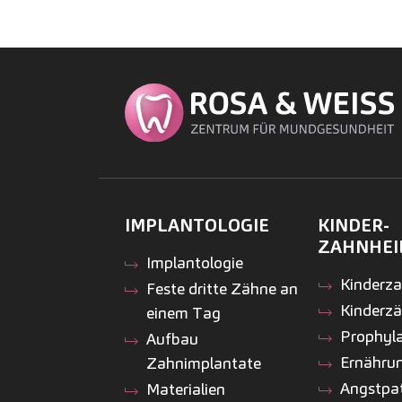
IMPLANTOLOGIE
KINDER­
ZAHNHEI
Implantologie
Kinder­z
Feste dritte Zähne an
Kinderz
einem Tag
Prophyl
Aufbau
Ernähru
Zahnimplantate
Angstpa
Materialien