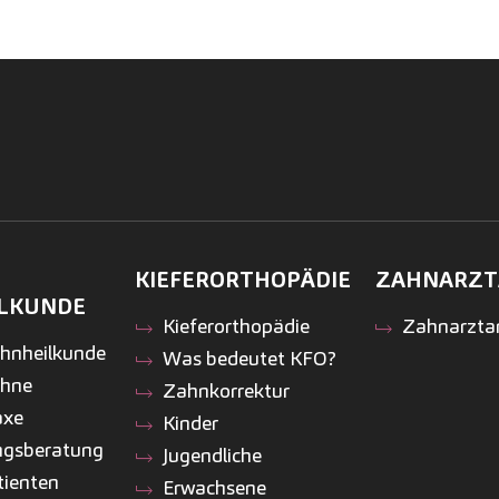
KIEFER­ORTHOPÄDIE
ZAHNARZT
LKUNDE
Kiefer­orthopädie
Zahnarzta
ahnheilkunde
Was bedeutet KFO?
ähne
Zahnkorrektur
axe
Kinder
ngsberatung
Jugendliche
tienten
Erwachsene