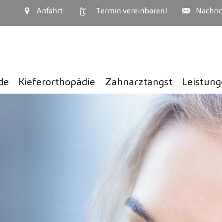
Anfahrt
Termin
vereinbaren!
Nachric
de
Kiefer­orthopädie
Zahnarztangst
Leistun