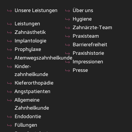
Unsere Leistungen
Über uns
Hygiene
Leistungen
Zahnärzte-Team
Zahnästhetik
Praxisteam
Implantologie
Barrierefreiheit
Prophylaxe
Praxishistorie
Atemwegszahnheilkunde
Impressionen
Kinder­
Presse
zahnheilkunde
Kiefer­orthopädie
Angstpatienten
Allgemeine
Zahnheilkunde
Endodontie
Füllungen