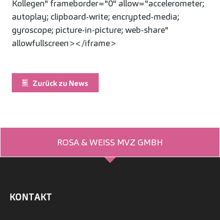
Kollegen" frameborder="0" allow="accelerometer;
autoplay; clipboard-write; encrypted-media;
gyroscope; picture-in-picture; web-share"
allowfullscreen></iframe>
Zurück zu News
ROSA & WEISS MVZ GMBH
KONTAKT