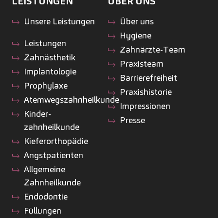
LEISTUNGEN
ÜBER UNS
Unsere Leistungen
Über uns
Hygiene
Leistungen
Zahnärzte-Team
Zahnästhetik
Praxisteam
Implantologie
Barrierefreiheit
Prophylaxe
Praxishistorie
Atemwegszahnheilkunde
Impressionen
Kinder­
Presse
zahnheilkunde
Kiefer­orthopädie
Angstpatienten
Allgemeine
Zahnheilkunde
Endodontie
Füllungen